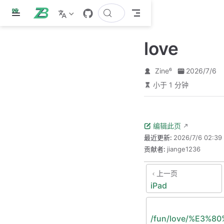
跳
至
主
love
要
內
容
Zine⁶
2026/7/6
小于 1 分钟
编辑此页
最近更新:
2026/7/6 02:39
贡献者:
jiange1236
上一页
iPad
/fun/love/%E3